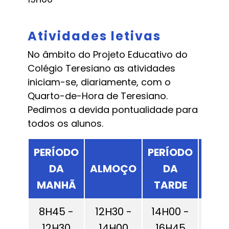
Atividades letivas
No âmbito do Projeto Educativo do
Colégio Teresiano as atividades
iniciam-se, diariamente, com o
Quarto-de-Hora de Teresiano.
Pedimos a devida pontualidade para
todos os alunos.
PERÍODO
PERÍODO
DA
ALMOÇO
DA
PRO
MANHÃ
TARDE
8H45 -
12H30 -
14H00 -
17
12H30
14H00
16H45