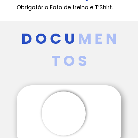
Obrigatório Fato de treino e T’Shirt.
D O C U
M ​E N
T O S