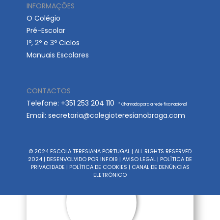
Lista de Material
INFORMAÇÕES
O Colégio
Escola​r
Pré-Escolar
1º, 2º e 3º Ciclos
Manuais Escolares
CONTA​​CT​​​​OS
Telefone: +351 253 204 110
* Chamada para a rede fixa nacional
Email: ​secretaria@colegioteresianobraga.com
Atividades
Extracurriculares
© 2024 ESCOLA TERESIANA PORTUGAL | ALL RIGHTS RESERVED
2024 | DESENVOLVIDO POR
INFOI9
|
AVISO LEGAL
|
POLÍTICA DE
PRIVACIDADE
|
POLÍTICA DE COOKIES
|
CANAL DE ​​DENÚNCIAS
ELETRÓNICO